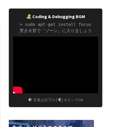
Coding & Debugging BGM
> sudo apt-get install focus
焚き火音で「ゾーン」に入りましょう
音量は右下の [
] ボタンでON