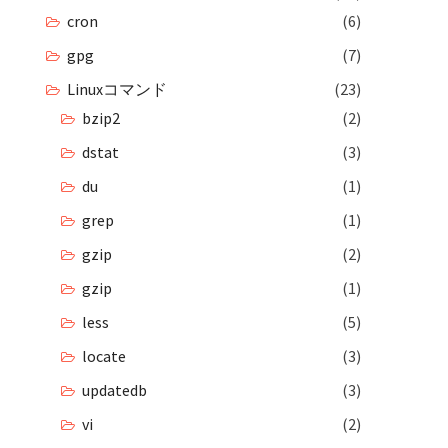
cron
(6)
gpg
(7)
Linuxコマンド
(23)
bzip2
(2)
dstat
(3)
du
(1)
grep
(1)
gzip
(2)
gzip
(1)
less
(5)
locate
(3)
updatedb
(3)
vi
(2)