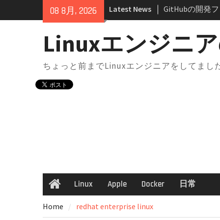
Skip
Latest News
GitHubとは
08 8月, 2026
to
リ・ブランチの
content
docker-compo
Linuxエンジニア
境切り替え｜実
点
ちょっと前までLinuxエンジニアをしてま
docker-comp
は？知らないと
docker-comp
構成からサービ
解説
AWS SAA 学
法｜一夜漬けテキ
GeminiにはM
Chromeで“
方法
Linux
Apple
Docker
日常
Home
GitHubの開
ンフリクトが起
Home
redhat enterprise linux
と考え方