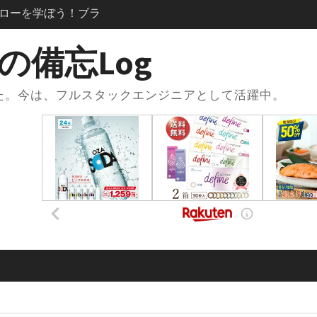
？登録方法からリポジト
使い方まで徹底解説
se × .envファイルで環
の備忘Log
践的な使い方と注意
した。今は、フルスタックエンジニアとして活躍中。
oseの.envファイルと
損する便利な設定術
ose.ymlの書き方｜基本
ス連携までまるっと
習で一番使った本と勉強
スト×Udemy問題集
acアプリがない？
アプリ化”して快適に使う
発フローを学ぼう！：コ
きたときの解消手順