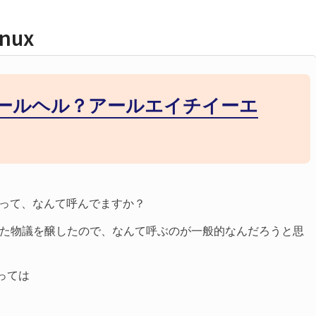
発フローを学ぼう！：コ
体を知っておこう
inux
h and merge入門｜コ
ッキリさせよう
リクエスト実践ガイド｜
方とマージ方法・ト
ールヘル？アールエイチイーエ
解説
発フローを学ぼう！ブラ
リクの使い方入門
linuxって、なんて呼んでますか？
た物議を醸したので、なんて呼ぶのが一般的なんだろうと思
っては