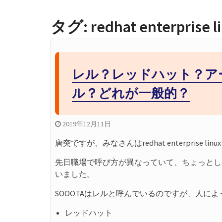
GitHubの開
ンフリクトの正
タグ:
redhat enterprise l
GitHubのSquas
ミット履歴をス
GitHubプル
レビューの進め
レル？レッドハット？ア
ラブル対応まで
GitHubの開
ル？どれが一般的？
ンチ運用とプル
2019年12月11日
唐突ですが、みなさんはredhat enterprise 
先日職場で呼び方が異なっていて、ちょっとし
いました。
SOOOTAはレルと呼んでいるのですが、人によ
レッドハット