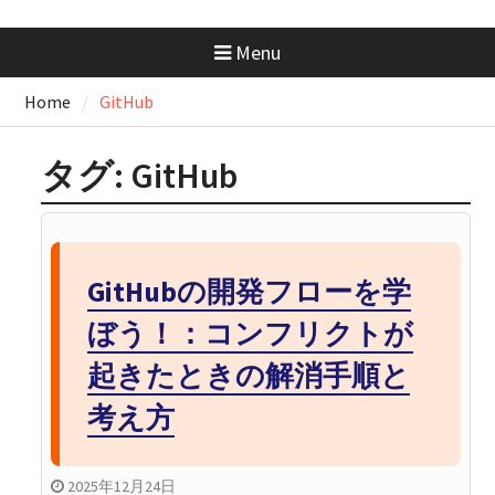
docker-compose.ymlの書き方｜
基本構成からサービス連携まで
Menu
まるっと解説
AWS SAA 学習で一番使った本と
Home
GitHub
勉強法｜一夜漬けテキスト
×Udemy問題集
GeminiにはMacアプリがない？
タグ:
GitHub
Chromeで“アプリ化”して快適に
使う方法
GitHubの開発フローを学ぼ
う！：コンフリクトが起きたと
きの解消手順と考え方
GitHubの開発フローを学
ぼう！：コンフリクトが
起きたときの解消手順と
考え方
2025年12月24日