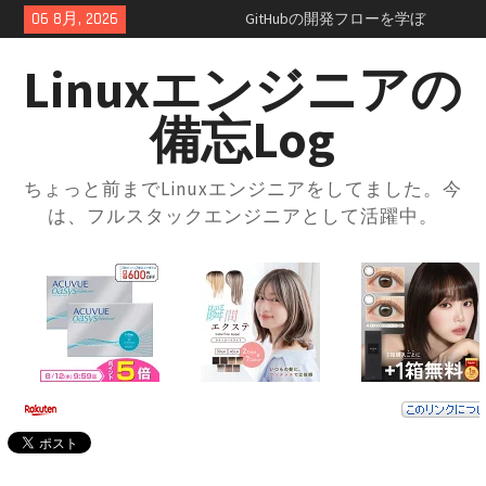
Skip
06 8月, 2026
GitHubの開発フローを学ぼ
to
う！：コンフリクトの正体を知
content
っておこう
Linuxエンジニアの
GitHubのSquash and merge入門
｜コミット履歴をスッキリさせ
備忘Log
よう
GitHubプルリクエスト実践ガイ
ド｜レビューの進め方とマージ
ちょっと前までLinuxエンジニアをしてました。今
方法・トラブル対応まで解説
は、フルスタックエンジニアとして活躍中。
GitHubの開発フローを学ぼう！
ブランチ運用とプルリクの使い
方入門
GitHubとは？登録方法からリポ
ジトリ・ブランチの使い方まで
徹底解説
docker-compose × .envファイル
で環境切り替え｜実践的な使い
方と注意点
docker-composeの.envファイル
とは？知らないと損する便利な
設定術