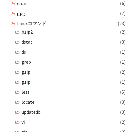
cron
(6)
gpg
(7)
Linuxコマンド
(23)
bzip2
(2)
dstat
(3)
du
(1)
grep
(1)
gzip
(2)
gzip
(1)
less
(5)
locate
(3)
updatedb
(3)
vi
(2)
zip
(2)