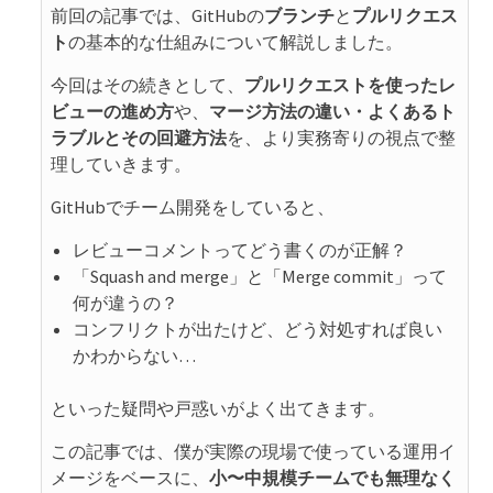
前回の記事では、GitHubの
ブランチ
と
プルリクエス
ト
の基本的な仕組みについて解説しました。
今回はその続きとして、
プルリクエストを使ったレ
ビューの進め方
や、
マージ方法の違い・よくあるト
ラブルとその回避方法
を、より実務寄りの視点で整
理していきます。
GitHubでチーム開発をしていると、
レビューコメントってどう書くのが正解？
「Squash and merge」と「Merge commit」って
何が違うの？
コンフリクトが出たけど、どう対処すれば良い
かわからない…
といった疑問や戸惑いがよく出てきます。
この記事では、僕が実際の現場で使っている運用イ
メージをベースに、
小〜中規模チームでも無理なく