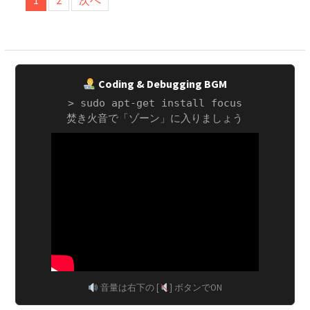
1
2
次へ
稿
の
ペ
ー
Coding & Debugging BGM
ジ
> sudo apt-get install focus
送
焚き火音で「ゾーン」に入りましょう
り
音量は右下の [
] ボタンでON