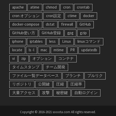
apache
atime
chmod
cron
crontab
cron オプション
cron設定
ctime
docker
docker-compose
dstat
firewall
GitHub
GitHub使い方
GitHub登録
gpg
gzip
iphone
iptables
less
Linux
linuxコマンド
locate
ls -l
mac
mtime
PR
updatedb
vi
zip
オプション
コンテナ
タイムスタンプ
チーム開発
ファイル一覧データベース
ブランチ
プルリク
リポジトリ
公開鍵
圧縮
圧縮率
大量アクセス
攻撃
秘密鍵
自動ログイン
Copyright © 2016-2021 sooota.com All rights reserved.