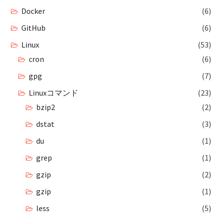
Docker
(6)
GitHub
(6)
Linux
(53)
cron
(6)
gpg
(7)
Linuxコマンド
(23)
bzip2
(2)
dstat
(3)
du
(1)
grep
(1)
gzip
(2)
gzip
(1)
less
(5)