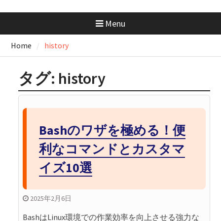
docker-compose.ymlの書き方｜
基本構成からサービス連携まで
Menu
まるっと解説
AWS SAA 学習で一番使った本と
Home
history
勉強法｜一夜漬けテキスト
×Udemy問題集
GeminiにはMacアプリがない？
タグ:
history
Chromeで“アプリ化”して快適に
使う方法
GitHubの開発フローを学ぼ
う！：コンフリクトが起きたと
きの解消手順と考え方
Bashのワザを極める！便
利なコマンドとカスタマ
イズ10選
2025年2月6日
BashはLinux環境での作業効率を向上させる強力な