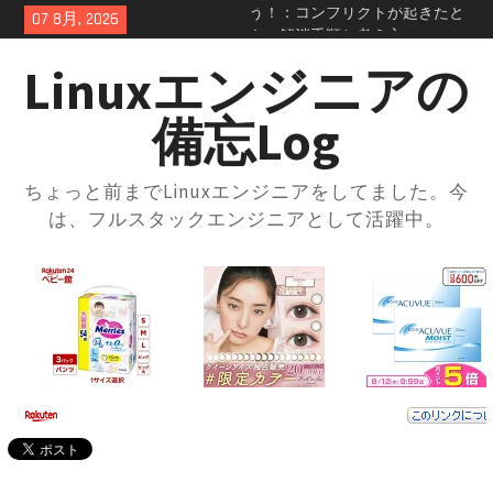
Skip
07 8月, 2026
GitHubの開発フローを学ぼ
to
う！：コンフリクトの正体を知
content
っておこう
Linuxエンジニアの
GitHubのSquash and merge入門
｜コミット履歴をスッキリさせ
備忘Log
よう
GitHubプルリクエスト実践ガイ
ド｜レビューの進め方とマージ
ちょっと前までLinuxエンジニアをしてました。今
方法・トラブル対応まで解説
は、フルスタックエンジニアとして活躍中。
GitHubの開発フローを学ぼう！
ブランチ運用とプルリクの使い
方入門
GitHubとは？登録方法からリポ
ジトリ・ブランチの使い方まで
徹底解説
docker-compose × .envファイル
で環境切り替え｜実践的な使い
方と注意点
docker-composeの.envファイル
とは？知らないと損する便利な
設定術