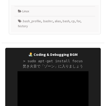
Linux
.bash_profile
,
.bashrc
,
alias
,
bash
,
cp
,
for
,
history
Coding & Debugging BGM
> sudo apt-get install focus
焚き火音で「ゾーン」に入りましょう