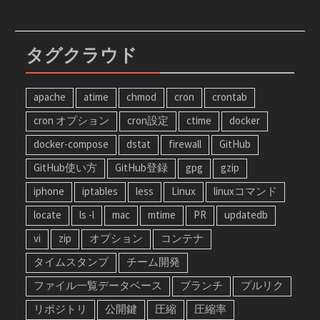
タグクラウド
apache
atime
chmod
cron
crontab
cron オプション
cron設定
ctime
docker
docker-compose
dstat
firewall
GitHub
GitHub使い方
GitHub登録
gpg
gzip
iphone
iptables
less
Linux
linuxコマンド
locate
ls -l
mac
mtime
PR
updatedb
vi
zip
オプション
コンテナ
タイムスタンプ
チーム開発
ファイル一覧データベース
ブランチ
プルリク
リポジトリ
公開鍵
圧縮
圧縮率