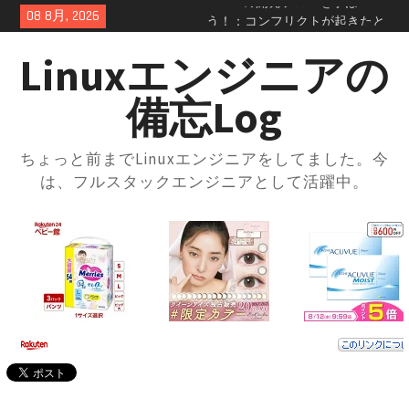
Skip
08 8月, 2026
GitHubの開発フローを学ぼ
to
う！：コンフリクトの正体を知
content
っておこう
Linuxエンジニアの
GitHubのSquash and merge入門
｜コミット履歴をスッキリさせ
備忘Log
よう
GitHubプルリクエスト実践ガイ
ド｜レビューの進め方とマージ
ちょっと前までLinuxエンジニアをしてました。今
方法・トラブル対応まで解説
は、フルスタックエンジニアとして活躍中。
GitHubの開発フローを学ぼう！
ブランチ運用とプルリクの使い
方入門
GitHubとは？登録方法からリポ
ジトリ・ブランチの使い方まで
徹底解説
docker-compose × .envファイル
で環境切り替え｜実践的な使い
方と注意点
docker-composeの.envファイル
とは？知らないと損する便利な
設定術