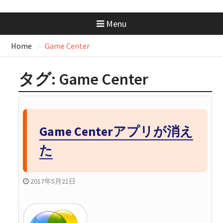
docker-compose.ymlの書き方｜
基本構成からサービス連携まで
Menu
まるっと解説
AWS SAA 学習で一番使った本と
Home
Game Center
勉強法｜一夜漬けテキスト
×Udemy問題集
GeminiにはMacアプリがない？
タグ:
Game Center
Chromeで“アプリ化”して快適に
使う方法
GitHubの開発フローを学ぼ
う！：コンフリクトが起きたと
きの解消手順と考え方
Game Centerアプリが消え
た
2017年5月21日