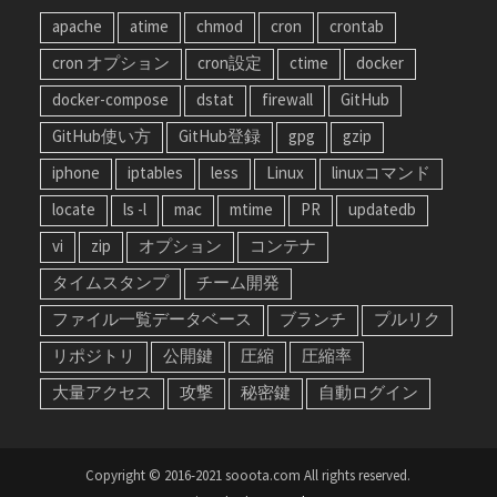
apache
atime
chmod
cron
crontab
cron オプション
cron設定
ctime
docker
docker-compose
dstat
firewall
GitHub
GitHub使い方
GitHub登録
gpg
gzip
iphone
iptables
less
Linux
linuxコマンド
locate
ls -l
mac
mtime
PR
updatedb
vi
zip
オプション
コンテナ
タイムスタンプ
チーム開発
ファイル一覧データベース
ブランチ
プルリク
リポジトリ
公開鍵
圧縮
圧縮率
大量アクセス
攻撃
秘密鍵
自動ログイン
Copyright © 2016-2021 sooota.com All rights reserved.