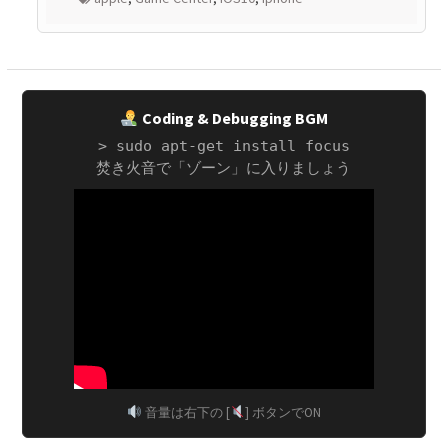
Coding & Debugging BGM
> sudo apt-get install focus
焚き火音で「ゾーン」に入りましょう
音量は右下の [
] ボタンでON