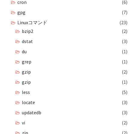
cron
(6)
gpg
(7)
Linuxコマンド
(23)
bzip2
(2)
dstat
(3)
du
(1)
grep
(1)
gzip
(2)
gzip
(1)
less
(5)
locate
(3)
updatedb
(3)
vi
(2)
zip
(2)