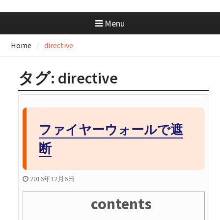
AWS SAA 学習で一番使った本と
勉強法｜一夜漬けテキスト
Menu
×Udemy問題集
GeminiにはMacアプリがない？
Home
directive
Chromeで“アプリ化”して快適に
使う方法
GitHubの開発フローを学ぼ
タグ:
directive
う！：コンフリクトが起きたと
きの解消手順と考え方
GitHubの開発フローを学ぼ
う！：コンフリクトの正体を知
っておこう
ファイヤーウォールで遮
断
2016年12月6日
contents