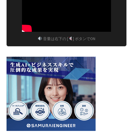
音量は右下の [
] ボタンでON