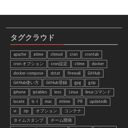
タグクラウド
apache
atime
chmod
cron
crontab
cron オプション
cron設定
ctime
docker
docker-compose
dstat
firewall
GitHub
GitHub使い方
GitHub登録
gpg
gzip
iphone
iptables
less
Linux
linuxコマンド
locate
ls -l
mac
mtime
PR
updatedb
vi
zip
オプション
コンテナ
タイムスタンプ
チーム開発