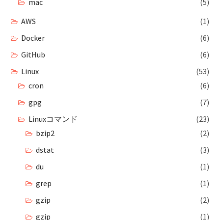
mac
(5)
AWS
(1)
Docker
(6)
GitHub
(6)
Linux
(53)
cron
(6)
gpg
(7)
Linuxコマンド
(23)
bzip2
(2)
dstat
(3)
du
(1)
grep
(1)
gzip
(2)
gzip
(1)