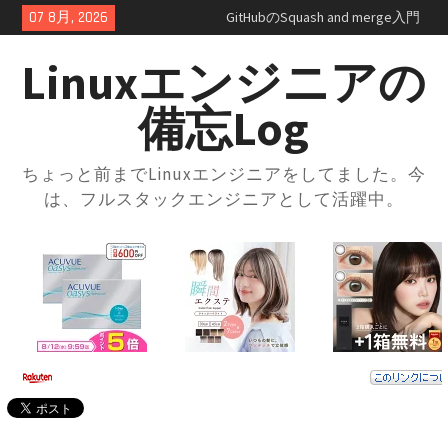
Skip
07 8月, 2026
GitHubのSquash and merge入門
to
｜コミット履歴をスッキリさせ
content
よう
Linuxエンジニアの
GitHubプルリクエスト実践ガイ
ド｜レビューの進め方とマージ
備忘Log
方法・トラブル対応まで解説
GitHubの開発フローを学ぼう！
ブランチ運用とプルリクの使い
ちょっと前までLinuxエンジニアをしてました。今
方入門
は、フルスタックエンジニアとして活躍中。
GitHubとは？登録方法からリポ
ジトリ・ブランチの使い方まで
徹底解説
docker-compose × .envファイル
で環境切り替え｜実践的な使い
方と注意点
docker-composeの.envファイル
とは？知らないと損する便利な
設定術
docker-compose.ymlの書き方｜
基本構成からサービス連携まで
まるっと解説