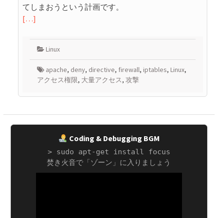
てしまおうという計画です。
[…]
Linux
apache
,
deny
,
directive
,
firewall
,
iptables
,
Linux
,
アクセス権限
,
大量アクセス
,
攻撃
Coding & Debugging BGM
> sudo apt-get install focus
焚き火音で「ゾーン」に入りましょう