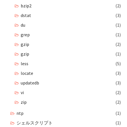
bzip2
(2)
dstat
(3)
du
(1)
grep
(1)
gzip
(2)
gzip
(1)
less
(5)
locate
(3)
updatedb
(3)
vi
(2)
zip
(2)
ntp
(1)
シェルスクリプト
(1)