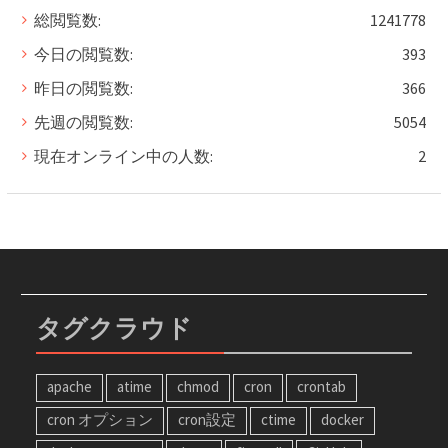
総閲覧数:
1241778
今日の閲覧数:
393
昨日の閲覧数:
366
先週の閲覧数:
5054
現在オンライン中の人数:
2
タグクラウド
apache
atime
chmod
cron
crontab
cron オプション
cron設定
ctime
docker