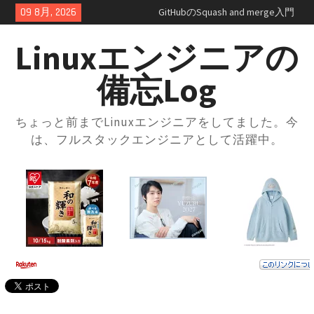
Skip
09 8月, 2026
GitHubプルリクエスト実践ガイ
to
ド｜レビューの進め方とマージ
content
方法・トラブル対応まで解説
Linuxエンジニアの
GitHubの開発フローを学ぼう！
ブランチ運用とプルリクの使い
備忘Log
方入門
GitHubとは？登録方法からリポ
ジトリ・ブランチの使い方まで
ちょっと前までLinuxエンジニアをしてました。今
徹底解説
は、フルスタックエンジニアとして活躍中。
docker-compose × .envファイル
で環境切り替え｜実践的な使い
方と注意点
docker-composeの.envファイル
とは？知らないと損する便利な
設定術
docker-compose.ymlの書き方｜
基本構成からサービス連携まで
まるっと解説
AWS SAA 学習で一番使った本と
勉強法｜一夜漬けテキスト
×Udemy問題集