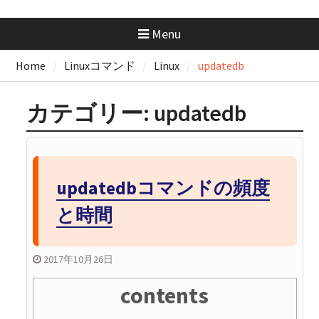
GeminiにはMacアプリがない？
Chromeで“アプリ化”して快適に
Menu
使う方法
GitHubの開発フローを学ぼ
Home
Linuxコマンド
Linux
updatedb
う！：コンフリクトが起きたと
きの解消手順と考え方
GitHubの開発フローを学ぼ
カテゴリー:
updatedb
う！：コンフリクトの正体を知
っておこう
updatedbコマンドの頻度
と時間
2017年10月26日
contents