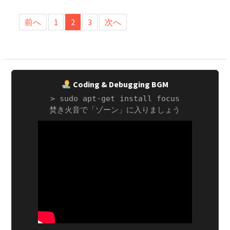
投
前へ
1
2
3
次へ
稿
の
ペ
ー
Coding & Debugging BGM
ジ
> sudo apt-get install focus
送
焚き火音で「ゾーン」に入りましょう
り