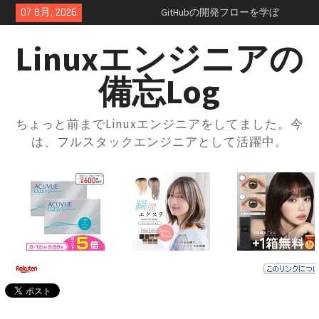
Skip
07 8月, 2026
GitHubの開発フローを学ぼ
to
う！：コンフリクトの正体を知
content
っておこう
Linuxエンジニアの
GitHubのSquash and merge入門
｜コミット履歴をスッキリさせ
備忘Log
よう
GitHubプルリクエスト実践ガイ
ド｜レビューの進め方とマージ
ちょっと前までLinuxエンジニアをしてました。今
方法・トラブル対応まで解説
は、フルスタックエンジニアとして活躍中。
GitHubの開発フローを学ぼう！
ブランチ運用とプルリクの使い
方入門
GitHubとは？登録方法からリポ
ジトリ・ブランチの使い方まで
徹底解説
docker-compose × .envファイル
で環境切り替え｜実践的な使い
方と注意点
docker-composeの.envファイル
とは？知らないと損する便利な
設定術