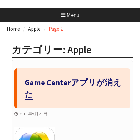
docker-compose.ymlの書き方｜
基本構成からサービス連携まで
Menu
まるっと解説
AWS SAA 学習で一番使った本と
Home
Apple
Page 2
勉強法｜一夜漬けテキスト
×Udemy問題集
GeminiにはMacアプリがない？
カテゴリー:
Apple
Chromeで“アプリ化”して快適に
使う方法
GitHubの開発フローを学ぼ
う！：コンフリクトが起きたと
きの解消手順と考え方
Game Centerアプリが消え
た
2017年5月21日