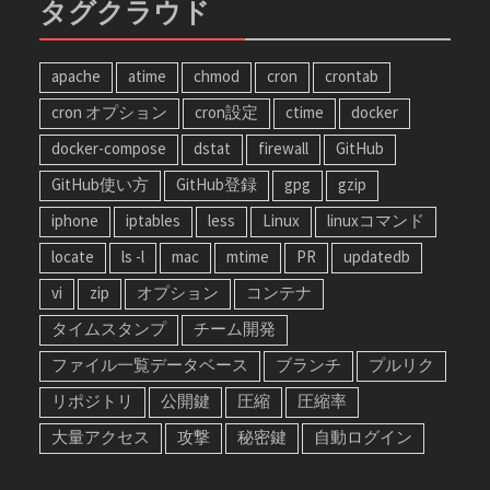
タグクラウド
apache
atime
chmod
cron
crontab
cron オプション
cron設定
ctime
docker
docker-compose
dstat
firewall
GitHub
GitHub使い方
GitHub登録
gpg
gzip
iphone
iptables
less
Linux
linuxコマンド
locate
ls -l
mac
mtime
PR
updatedb
vi
zip
オプション
コンテナ
タイムスタンプ
チーム開発
ファイル一覧データベース
ブランチ
プルリク
リポジトリ
公開鍵
圧縮
圧縮率
大量アクセス
攻撃
秘密鍵
自動ログイン