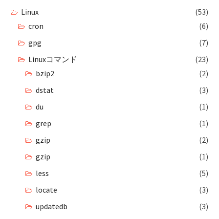
Linux
(53)
cron
(6)
gpg
(7)
Linuxコマンド
(23)
bzip2
(2)
dstat
(3)
du
(1)
grep
(1)
gzip
(2)
gzip
(1)
less
(5)
locate
(3)
updatedb
(3)