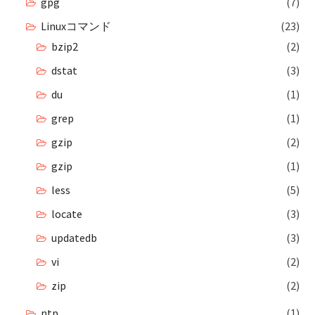
gpg
(7)
Linuxコマンド
(23)
bzip2
(2)
dstat
(3)
du
(1)
grep
(1)
gzip
(2)
gzip
(1)
less
(5)
locate
(3)
updatedb
(3)
vi
(2)
zip
(2)
ntp
(1)