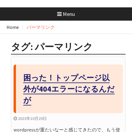
AWS SAA 学習で一番使った本と
勉強法｜一夜漬けテキスト
Menu
×Udemy問題集
GeminiにはMacアプリがない？
Home
パーマリンク
Chromeで“アプリ化”して快適に
使う方法
GitHubの開発フローを学ぼ
タグ:
パーマリンク
う！：コンフリクトが起きたと
きの解消手順と考え方
GitHubの開発フローを学ぼ
う！：コンフリクトの正体を知
っておこう
困った！トップページ以
外が404エラーになるんだ
が
2023年10月29日
wordpressが重たいなーと感じてきたので、もう使