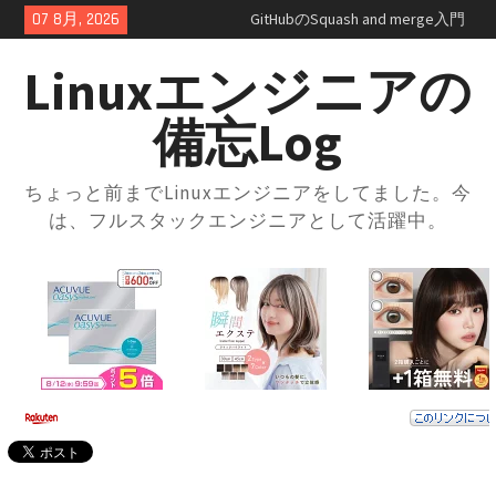
Skip
07 8月, 2026
GitHubのSquash and merge入門
to
｜コミット履歴をスッキリさせ
content
よう
Linuxエンジニアの
GitHubプルリクエスト実践ガイ
ド｜レビューの進め方とマージ
備忘Log
方法・トラブル対応まで解説
GitHubの開発フローを学ぼう！
ブランチ運用とプルリクの使い
ちょっと前までLinuxエンジニアをしてました。今
方入門
は、フルスタックエンジニアとして活躍中。
GitHubとは？登録方法からリポ
ジトリ・ブランチの使い方まで
徹底解説
docker-compose × .envファイル
で環境切り替え｜実践的な使い
方と注意点
docker-composeの.envファイル
とは？知らないと損する便利な
設定術
docker-compose.ymlの書き方｜
基本構成からサービス連携まで
まるっと解説