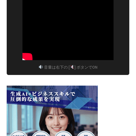
音量は右下の [
] ボタンでON