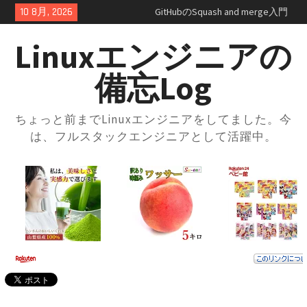
Skip
10 8月, 2026
GitHubのSquash and merge入門
to
｜コミット履歴をスッキリさせ
content
よう
Linuxエンジニアの
GitHubプルリクエスト実践ガイ
ド｜レビューの進め方とマージ
備忘Log
方法・トラブル対応まで解説
GitHubの開発フローを学ぼう！
ブランチ運用とプルリクの使い
ちょっと前までLinuxエンジニアをしてました。今
方入門
は、フルスタックエンジニアとして活躍中。
GitHubとは？登録方法からリポ
ジトリ・ブランチの使い方まで
徹底解説
docker-compose × .envファイル
で環境切り替え｜実践的な使い
方と注意点
docker-composeの.envファイル
とは？知らないと損する便利な
設定術
docker-compose.ymlの書き方｜
基本構成からサービス連携まで
まるっと解説