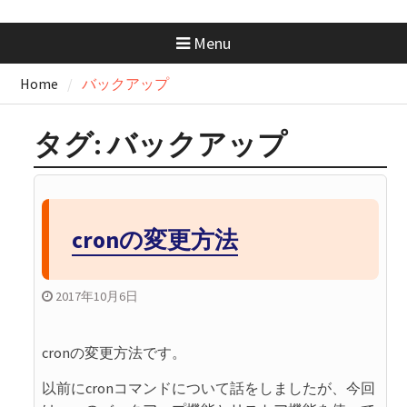
AWS SAA 学習で一番使った本と
勉強法｜一夜漬けテキスト
Menu
×Udemy問題集
GeminiにはMacアプリがない？
Home
バックアップ
Chromeで“アプリ化”して快適に
使う方法
GitHubの開発フローを学ぼ
タグ:
バックアップ
う！：コンフリクトが起きたと
きの解消手順と考え方
GitHubの開発フローを学ぼ
う！：コンフリクトの正体を知
っておこう
cronの変更方法
2017年10月6日
cronの変更方法です。
以前にcronコマンドについて話をしましたが、今回