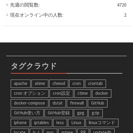
先週の閲覧数:
4720
現在オンライン中の人数:
2
タグクラウド
apache
atime
chmod
cron
crontab
cron オプション
cron設定
ctime
docker
docker-compose
dstat
firewall
GitHub
GitHub使い方
GitHub登録
gpg
gzip
iphone
iptables
less
Linux
linuxコマンド
locate
ls -l
mac
mtime
PR
updatedb