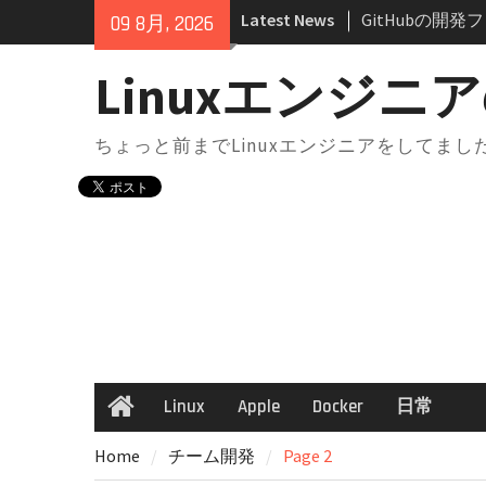
Skip
Latest News
GitHubとは
09 8月, 2026
to
リ・ブランチの
content
docker-compo
Linuxエンジニア
境切り替え｜実
点
ちょっと前までLinuxエンジニアをしてま
docker-comp
は？知らないと
docker-comp
構成からサービ
解説
AWS SAA 学
法｜一夜漬けテキ
GeminiにはM
Chromeで“
方法
Linux
Apple
Docker
日常
Home
GitHubの開
ンフリクトが起
Home
チーム開発
Page 2
と考え方