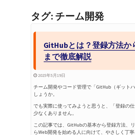
GitHubの開
ンフリクトの正
タグ:
チーム開発
GitHubのSquas
ミット履歴をス
GitHubプル
レビューの進め
GitHubとは？登録方
ラブル対応まで
GitHubの開
まで徹底解説
ンチ運用とプル
2025年5月19日
チーム開発やコード管理で「GitHub（ギッ
しょうか。
でも実際に使ってみようと思うと、「登録の仕
少なくありません。
この記事では、GitHubの基本から登録方法
らWeb開発を始める人に向けて、やさしく丁