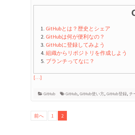
GitHubとは？歴史とシェア
GitHubは何が便利なの？
GitHubに登録してみよう
組織からリポジトリを作成しよう
ブランチってなに？
[…]
GitHub
GitHub
,
GitHub使い方
,
GitHub登録
,
チ
投
前へ
1
2
稿
の