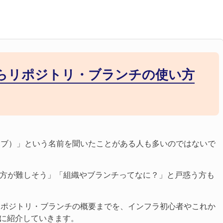
発フローを学ぼう！：コ
体を知っておこう
h and merge入門｜コ
ッキリさせよう
リクエスト実践ガイド｜
方とマージ方法・ト
法からリポジトリ・ブランチの使い方
解説
発フローを学ぼう！ブラ
リクの使い方入門
トハブ）」という名前を聞いたことがある人も多いのではないで
方が難しそう」「組織やブランチってなに？」と戸惑う方も
、リポジトリ・ブランチの概要までを、インフラ初心者やこれか
寧に紹介していきます。