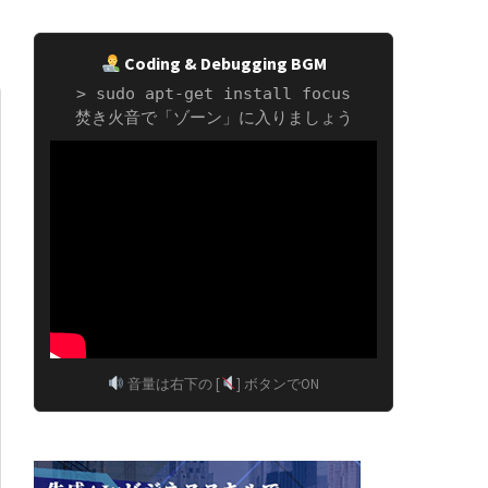
Coding & Debugging BGM
> sudo apt-get install focus
焚き火音で「ゾーン」に入りましょう
音量は右下の [
] ボタンでON