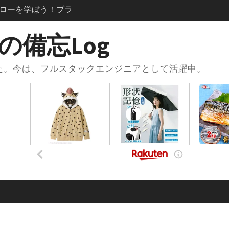
？登録方法からリポジト
使い方まで徹底解説
se × .envファイルで環
の備忘Log
践的な使い方と注意
した。今は、フルスタックエンジニアとして活躍中。
oseの.envファイルと
損する便利な設定術
ose.ymlの書き方｜基本
ス連携までまるっと
習で一番使った本と勉強
スト×Udemy問題集
acアプリがない？
アプリ化”して快適に使う
発フローを学ぼう！：コ
きたときの解消手順