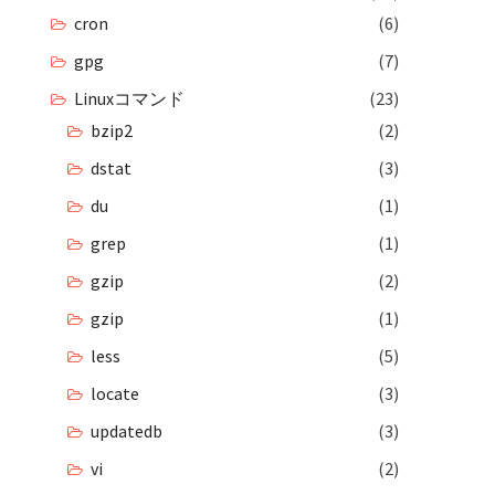
cron
(6)
gpg
(7)
Linuxコマンド
(23)
bzip2
(2)
dstat
(3)
du
(1)
grep
(1)
gzip
(2)
gzip
(1)
less
(5)
locate
(3)
updatedb
(3)
vi
(2)