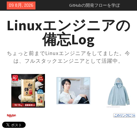
Skip
09 8月, 2026
GitHubの開発フローを学ぼ
to
う！：コンフリクトの正体を知
content
っておこう
Linuxエンジニアの
GitHubのSquash and merge入門
｜コミット履歴をスッキリさせ
備忘Log
よう
GitHubプルリクエスト実践ガイ
ド｜レビューの進め方とマージ
ちょっと前までLinuxエンジニアをしてました。今
方法・トラブル対応まで解説
は、フルスタックエンジニアとして活躍中。
GitHubの開発フローを学ぼう！
ブランチ運用とプルリクの使い
方入門
GitHubとは？登録方法からリポ
ジトリ・ブランチの使い方まで
徹底解説
docker-compose × .envファイル
で環境切り替え｜実践的な使い
方と注意点
docker-composeの.envファイル
とは？知らないと損する便利な
設定術