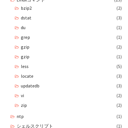
bzip2
(2)
dstat
(3)
du
(1)
grep
(1)
gzip
(2)
gzip
(1)
less
(5)
locate
(3)
updatedb
(3)
vi
(2)
zip
(2)
ntp
(1)
シェルスクリプト
(1)