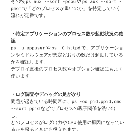
その後
や
ps aux --sort=-pcpu
ps aux --sort=-
で「どのプロセスが重いのか」を特定していく
pmem
流れが定番です。
・特定アプリケーションのプロセス数や起動状況の確
認
や
で、アプリケーショ
ps -u appuser
ps -C httpd
ンやミドルウェアが想定どおりの数だけ起動している
かを確認します。
デプロイ直後のプロセス数やオプション確認にもよく
使います。
・ログ調査やデバッグの足がかり
問題が起きている時間帯に、
ps -eo pid,ppid,cmd
などでプロセスの親子関係を洗い出
--sort=ppid
し、
どのプロセスがログ出力や CPU 使用の原因になってい
るかを探るときにも役立ちます。