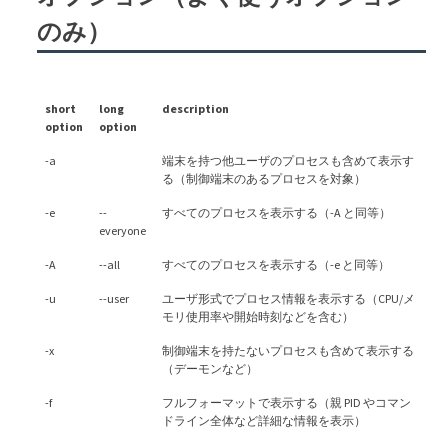
のみ）
short
long
description
option
option
-a
端末を持つ他ユーザのプロセスも含めて表示す
る（制御端末のあるプロセスを対象）
-e
--
すべてのプロセスを表示する（-A と同等）
everyone
-A
--all
すべてのプロセスを表示する（-e と同等）
-u
--user
ユーザ形式でプロセス情報を表示する（CPU/メ
モリ使用率や開始時刻などを含む）
-x
制御端末を持たないプロセスも含めて表示する
（デーモンなど）
-f
フルフォーマットで表示する（親 PID やコマン
ドライン全体など詳細な情報を表示）