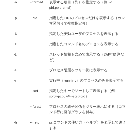
-o
--format
表示する項目（列）を指定する（例: -o
pid,ppid,cmd）
-p
--pid
指定した PID のプロセスだけを表示する（カン
マ区切りで複数指定可）
-U
指定した実効ユーザのプロセスを表示する
-C
指定したコマンド名のプロセスを表示する
-L
スレッド情報も含めて表示する（LWP/TID 列な
ど）
-H
プロセス階層をツリー状に表示する
-r
実行中（running）のプロセスのみを表示する
--sort
指定したキーでソートして表示する（例: --
sort=-pcpu や --sort=pid）
--forest
プロセスの親子関係をツリー表示にする（コマ
ンド行に擬似グラフを付与）
-h
--help
ps コマンドの使い方（ヘルプ）を表示して終了
する