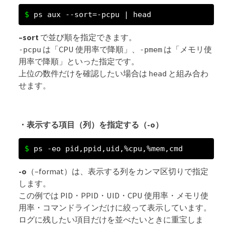
ps aux --sort=-pcpu | head
–sort
で並び順を指定できます。
は「CPU 使用率で降順」、
は「メモリ使
-pcpu
-pmem
用率で降順」といった指定です。
上位の数件だけを確認したい場合は
と組み合わ
head
せます。
・表示する項目（列）を指定する（-o）
ps -eo pid,ppid,uid,%cpu,%mem,cmd
-o
（–format）は、表示する列をカンマ区切りで指定
します。
この例では PID・PPID・UID・CPU 使用率・メモリ使
用率・コマンドラインだけに絞って表示しています。
ログに残したい項目だけを並べたいときに重宝しま