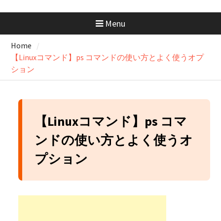
docker-compose.ymlの書き方｜
基本構成からサービス連携まで
Menu
まるっと解説
AWS SAA 学習で一番使った本と
Home
勉強法｜一夜漬けテキスト
【Linuxコマンド】ps コマンドの使い方とよく使うオプ
×Udemy問題集
GeminiにはMacアプリがない？
ション
Chromeで“アプリ化”して快適に
使う方法
GitHubの開発フローを学ぼ
う！：コンフリクトが起きたと
【Linuxコマンド】ps コマ
きの解消手順と考え方
ンドの使い方とよく使うオ
プション