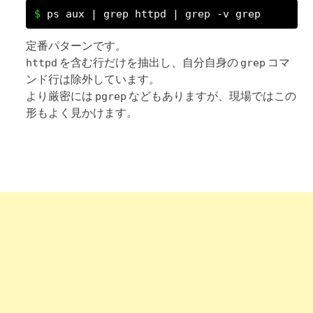
ps aux | grep httpd | grep -v grep
定番パターンです。
を含む行だけを抽出し、自分自身の
コマ
httpd
grep
ンド行は除外しています。
より厳密には
などもありますが、現場ではこの
pgrep
形もよく見かけます。