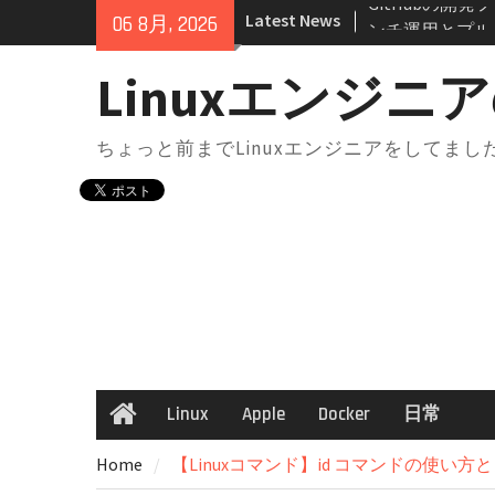
Skip
Latest News
GitHubとは
06 8月, 2026
to
リ・ブランチの
content
docker-compo
Linuxエンジニア
境切り替え｜実
点
ちょっと前までLinuxエンジニアをしてま
docker-comp
は？知らないと
docker-comp
構成からサービ
解説
AWS SAA 学
法｜一夜漬けテキ
GeminiにはM
Chromeで“
方法
Linux
Apple
Docker
日常
Home
GitHubの開
ンフリクトが起
Home
【Linuxコマンド】id コマンドの使い
と考え方