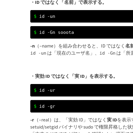
・ID ではなく「名前」で表示する。
id -un
id -Gn sooota
-n
（–name）を組み合わせると、ID ではなく
名
は「現在のユーザ名」、
は「所
id -un
id -Gn
・実効 ID ではなく「実 ID」を表示する。
id -ur
id -gr
-r
（–real）は、「実効 ID」ではなく
実 ID
を表示
setuid/setgid バイナリや sudo で権限昇格し