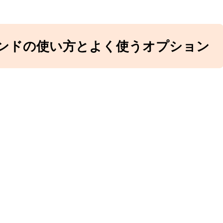
発フローを学ぼう！：コ
体を知っておこう
h and merge入門｜コ
ッキリさせよう
 コマンドの使い方とよく使うオプション
リクエスト実践ガイド｜
方とマージ方法・ト
解説
発フローを学ぼう！ブラ
リクの使い方入門