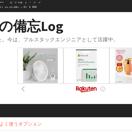
？登録方法からリポジト
使い方まで徹底解説
se × .envファイルで環
の備忘Log
践的な使い方と注意
した。今は、フルスタックエンジニアとして活躍中。
oseの.envファイルと
損する便利な設定術
ose.ymlの書き方｜基本
ス連携までまるっと
習で一番使った本と勉強
スト×Udemy問題集
acアプリがない？
アプリ化”して快適に使う
発フローを学ぼう！：コ
きたときの解消手順
方とよく使うオプション