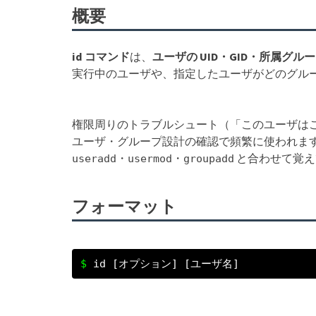
概要
id コマンド
は、
ユーザの UID・GID・所属グル
実行中のユーザや、指定したユーザがどのグル
権限周りのトラブルシュート（「このユーザは
ユーザ・グループ設計の確認で頻繁に使われま
・
・
と合わせて覚え
useradd
usermod
groupadd
フォーマット
id [オプション] [ユーザ名]