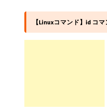
GitHubの開
ンフリクトの正
GitHubのSquas
ミット履歴をス
【Linuxコマンド】id
GitHubプル
レビューの進め
ラブル対応まで
GitHubの開
ンチ運用とプル