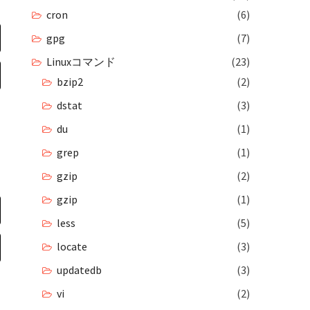
cron
(6)
gpg
(7)
Linuxコマンド
(23)
bzip2
(2)
dstat
(3)
du
(1)
grep
(1)
gzip
(2)
gzip
(1)
less
(5)
locate
(3)
updatedb
(3)
vi
(2)