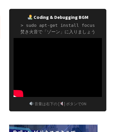
Coding & Debugging BGM
> sudo apt-get install focus
焚き火音で「ゾーン」に入りましょう
音量は右下の [
] ボタンでON