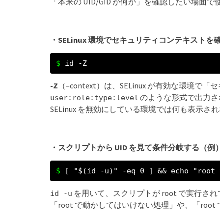
「本来の UID/GID が何か」を確認したい場面
・SELinux 環境でセキュリティコンテキストを
id -Z
-Z
（–context）は、SELinux が有効な環
のような形式で出力され
user:role:type:level
SELinux を無効にしている環境では何も表示
・スクリプトから UID を見て条件分岐する（例
[ "$(id -u)" -eq 0 ] && echo "
を用いて、スクリプトが root で実行
id -u
「root で動かしてはいけない処理」や、「ro