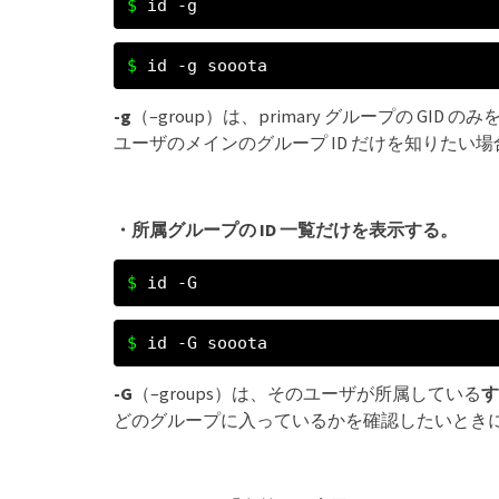
id -g
id -g sooota
-g
（–group）は、primary グループの GID 
ユーザのメインのグループ ID だけを知りたい
・所属グループの ID 一覧だけを表示する。
id -G
id -G sooota
-G
（–groups）は、そのユーザが所属している
す
どのグループに入っているかを確認したいとき