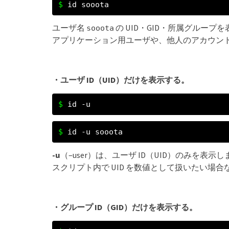
id sooota
ユーザ名
の UID・GID・所属グループ
sooota
アプリケーション用ユーザや、他人のアカウン
・ユーザ ID（UID）だけを表示する。
id -u
id -u sooota
-u
（–user）は、ユーザ ID（UID）のみを表示
スクリプト内で UID を数値として扱いたい場
・グループ ID（GID）だけを表示する。