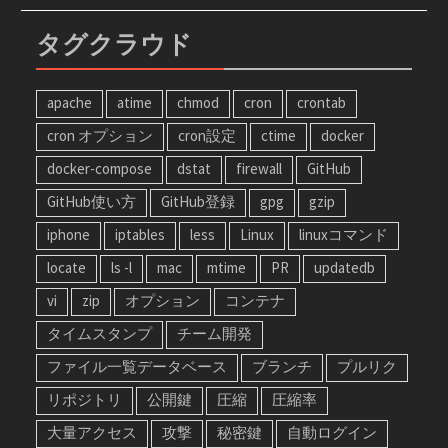
タグクラウド
apache
atime
chmod
cron
crontab
cron オプション
cron設定
ctime
docker
docker-compose
dstat
firewall
GitHub
GitHub使い方
GitHub登録
gpg
gzip
iphone
iptables
less
Linux
linuxコマンド
locate
ls -l
mac
mtime
PR
updatedb
vi
zip
オプション
コンテナ
タイムスタンプ
チーム開発
ファイル一覧データベース
ブランチ
プルリク
リポジトリ
公開鍵
圧縮
圧縮率
大量アクセス
攻撃
秘密鍵
自動ログイン