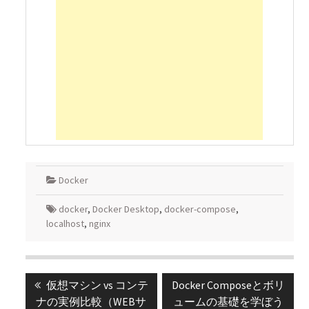
Docker
docker
,
Docker Desktop
,
docker-compose
,
localhost
,
nginx
投
Previous
Next
仮想マシン vs コンテ
Docker Composeとボリ
稿
post:
post:
ナの実例比較（WEBサ
ュームの基礎を学ぼう