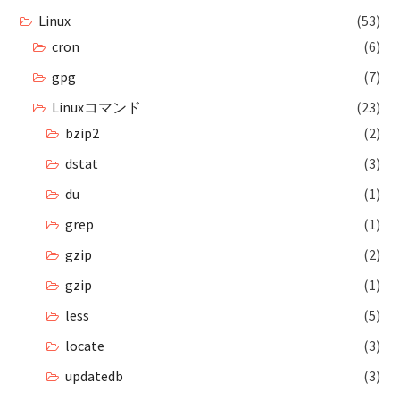
Linux
(53)
cron
(6)
gpg
(7)
Linuxコマンド
(23)
bzip2
(2)
dstat
(3)
du
(1)
grep
(1)
gzip
(2)
gzip
(1)
less
(5)
locate
(3)
updatedb
(3)