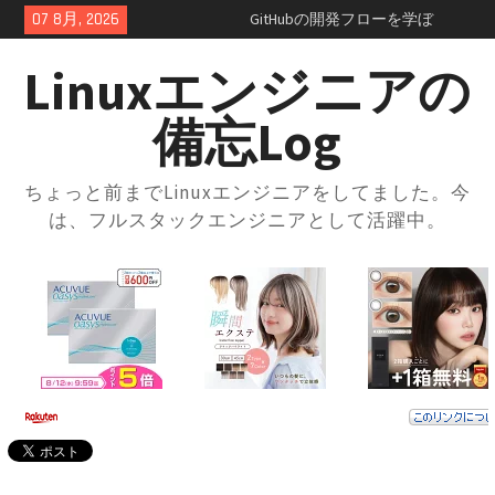
Skip
07 8月, 2026
GitHubの開発フローを学ぼ
to
う！：コンフリクトの正体を知
content
っておこう
Linuxエンジニアの
GitHubのSquash and merge入門
｜コミット履歴をスッキリさせ
備忘Log
よう
GitHubプルリクエスト実践ガイ
ド｜レビューの進め方とマージ
ちょっと前までLinuxエンジニアをしてました。今
方法・トラブル対応まで解説
は、フルスタックエンジニアとして活躍中。
GitHubの開発フローを学ぼう！
ブランチ運用とプルリクの使い
方入門
GitHubとは？登録方法からリポ
ジトリ・ブランチの使い方まで
徹底解説
docker-compose × .envファイル
で環境切り替え｜実践的な使い
方と注意点
docker-composeの.envファイル
とは？知らないと損する便利な
設定術