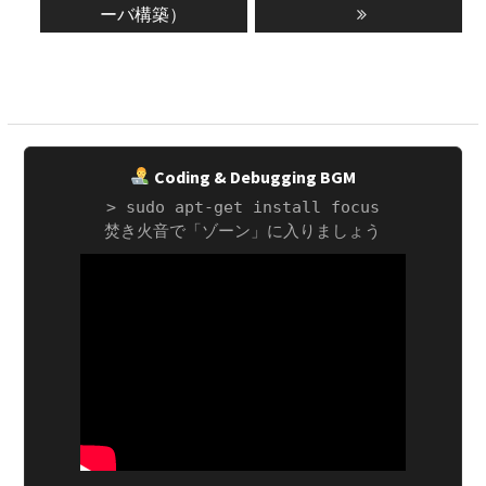
ナ
ーバ構築）
ビ
ゲ
ー
シ
ョ
Coding & Debugging BGM
ン
> sudo apt-get install focus
焚き火音で「ゾーン」に入りましょう