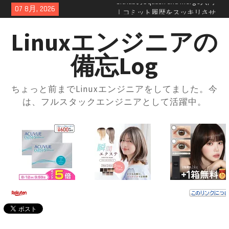
Skip
07 8月, 2026
GitHubプルリクエスト実践ガイ
to
ド｜レビューの進め方とマージ
content
方法・トラブル対応まで解説
Linuxエンジニアの
GitHubの開発フローを学ぼう！
ブランチ運用とプルリクの使い
備忘Log
方入門
GitHubとは？登録方法からリポ
ジトリ・ブランチの使い方まで
ちょっと前までLinuxエンジニアをしてました。今
徹底解説
は、フルスタックエンジニアとして活躍中。
docker-compose × .envファイル
で環境切り替え｜実践的な使い
方と注意点
docker-composeの.envファイル
とは？知らないと損する便利な
設定術
docker-compose.ymlの書き方｜
基本構成からサービス連携まで
まるっと解説
AWS SAA 学習で一番使った本と
勉強法｜一夜漬けテキスト
×Udemy問題集