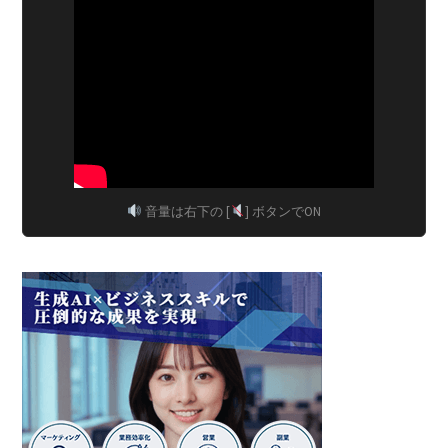
音量は右下の [
] ボタンでON