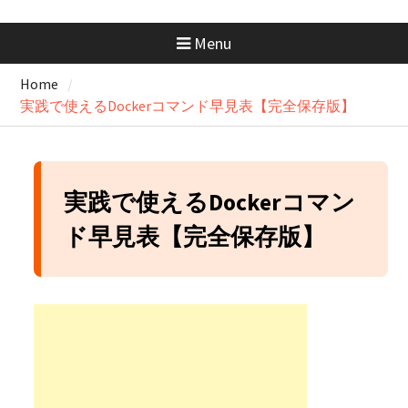
GeminiにはMacアプリがない？
Chromeで“アプリ化”して快適に
Menu
使う方法
GitHubの開発フローを学ぼ
Home
う！：コンフリクトが起きたと
実践で使えるDockerコマンド早見表【完全保存版】
きの解消手順と考え方
GitHubの開発フローを学ぼ
う！：コンフリクトの正体を知
っておこう
GitHubのSquash and merge入門
実践で使えるDockerコマン
｜コミット履歴をスッキリさせ
よう
ド早見表【完全保存版】