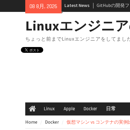
Skip
Latest News
GitHubとは
08 8月, 2026
to
リ・ブランチの
content
docker-compo
Linuxエンジニア
境切り替え｜実
点
ちょっと前までLinuxエンジニアをしてま
docker-comp
は？知らないと
docker-comp
構成からサービ
解説
AWS SAA 学
法｜一夜漬けテキ
GeminiにはM
Chromeで“
方法
Linux
Apple
Docker
日常
Home
GitHubの開
ンフリクトが起
Home
Docker
仮想マシン vs コンテナの実
と考え方