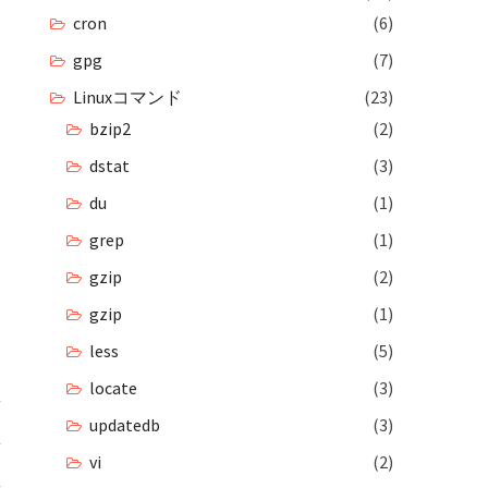
cron
(6)
gpg
(7)
Linuxコマンド
(23)
bzip2
(2)
dstat
(3)
du
(1)
grep
(1)
gzip
(2)
gzip
(1)
less
(5)
locate
(3)
updatedb
(3)
vi
(2)