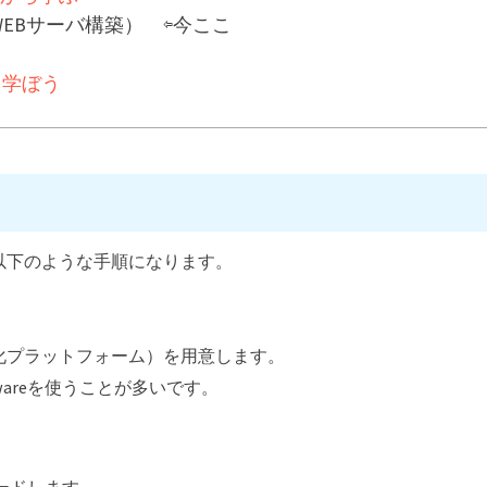
WEBサーバ構築） ⇦今ここ
礎を学ぼう
以下のような手順になります。
化プラットフォーム）を用意します。
VMwareを使うことが多いです。
ードします。