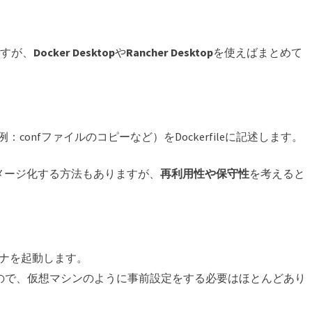
ですが、
Docker Desktop
や
Rancher Desktop
を使えばまとめて
confファイルのコピーなど）をDockerfileに記述します。
メージ化する方法もありますが、
再利用性や保守性
を考えると
ンテナを起動します。
れるので、仮想マシンのように事前設定をする必要はほとんどあり