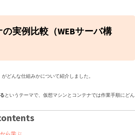
発フローを学ぼう！：コ
体を知っておこう
h and merge入門｜コ
ッキリさせよう
テナの実例比較（WEBサーバ構
リクエスト実践ガイド｜
方とマージ方法・ト
解説
発フローを学ぼう！ブラ
リクの使い方入門
」がどんな仕組みかについて紹介しました。
する
というテーマで、仮想マシンとコンテナでは作業手順にどん
contents
いから学ぶ