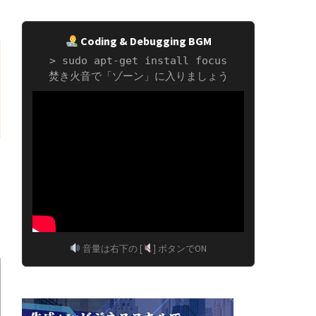
Coding & Debugging BGM
> sudo apt-get install focus
焚き火音で「ゾーン」に入りましょう
音量は右下の [
] ボタンでON