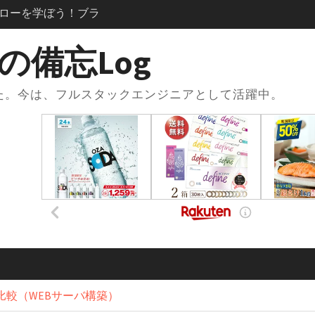
？登録方法からリポジト
使い方まで徹底解説
se × .envファイルで環
の備忘Log
践的な使い方と注意
した。今は、フルスタックエンジニアとして活躍中。
oseの.envファイルと
損する便利な設定術
ose.ymlの書き方｜基本
ス連携までまるっと
習で一番使った本と勉強
スト×Udemy問題集
acアプリがない？
アプリ化”して快適に使う
発フローを学ぼう！：コ
きたときの解消手順
例比較（WEBサーバ構築）