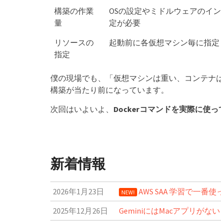
構築の作業
OSの設定やミドルウェアのイ
量
定が必要
リソースの
起動前に各仮想マシン毎に指定
指定
僕の現場でも、「仮想マシンは重い、コンテナは
構築が当たり前になっています。
次回はいよいよ、
Dockerコマンドを実際に使
新着情報
2026年1月23日
AWS SAA 学習で一
NEW!
2025年12月26日
GeminiにはMacアプリがな