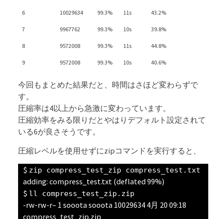
6
10029634
99.3%
11s
43.2%
7
9967762
99.3%
10s
39.8%
8
9572008
99.3%
11s
44.8%
9
9572008
99.3%
10s
40.6%
今回もまとめた結果だと、時間はさほど変わらずで
す。
圧縮率は4以上から急激に変わっています。
圧縮効率をみる限りだとやはりデフォルト設定されて
いる6が良さそうです。
圧縮レベルを使用せずにzipコマンドを実行すると、
zip compress_test_zip compress_test.txt
adding: compress_test.txt (deflated 99%)
ll compress_test_zip.zip
-rw-rw-r– 1 sooota sooota 10029634 4月 20 09:18
compress_test_zip.zip