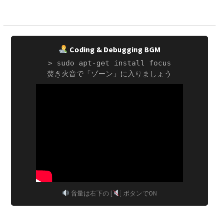
ー
シ
ョ
ン
Coding & Debugging BGM
> sudo apt-get install focus
焚き火音で「ゾーン」に入りましょう
音量は右下の [
] ボタンでON