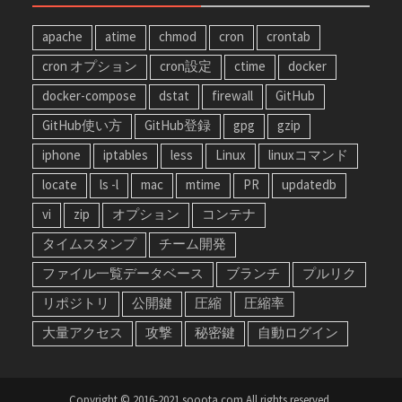
apache
atime
chmod
cron
crontab
cron オプション
cron設定
ctime
docker
docker-compose
dstat
firewall
GitHub
GitHub使い方
GitHub登録
gpg
gzip
iphone
iptables
less
Linux
linuxコマンド
locate
ls -l
mac
mtime
PR
updatedb
vi
zip
オプション
コンテナ
タイムスタンプ
チーム開発
ファイル一覧データベース
ブランチ
プルリク
リポジトリ
公開鍵
圧縮
圧縮率
大量アクセス
攻撃
秘密鍵
自動ログイン
Copyright © 2016-2021 sooota.com All rights reserved.