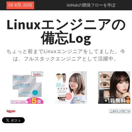
Skip
06 8月, 2026
GitHubの開発フローを学ぼ
to
う！：コンフリクトの正体を知
content
っておこう
Linuxエンジニアの
GitHubのSquash and merge入門
｜コミット履歴をスッキリさせ
備忘Log
よう
GitHubプルリクエスト実践ガイ
ド｜レビューの進め方とマージ
ちょっと前までLinuxエンジニアをしてました。今
方法・トラブル対応まで解説
は、フルスタックエンジニアとして活躍中。
GitHubの開発フローを学ぼう！
ブランチ運用とプルリクの使い
方入門
GitHubとは？登録方法からリポ
ジトリ・ブランチの使い方まで
徹底解説
docker-compose × .envファイル
で環境切り替え｜実践的な使い
方と注意点
docker-composeの.envファイル
とは？知らないと損する便利な
設定術