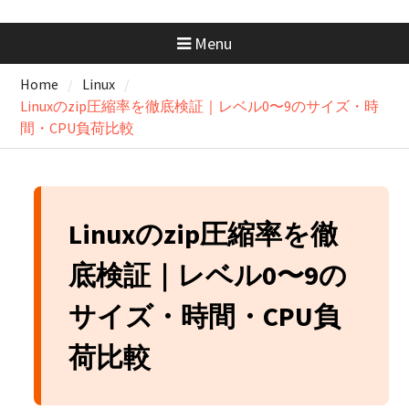
docker-compose.ymlの書き方｜
基本構成からサービス連携まで
Menu
まるっと解説
AWS SAA 学習で一番使った本と
Home
Linux
勉強法｜一夜漬けテキスト
Linuxのzip圧縮率を徹底検証｜レベル0〜9のサイズ・時
×Udemy問題集
GeminiにはMacアプリがない？
間・CPU負荷比較
Chromeで“アプリ化”して快適に
使う方法
GitHubの開発フローを学ぼ
う！：コンフリクトが起きたと
きの解消手順と考え方
Linuxのzip圧縮率を徹
底検証｜レベル0〜9の
サイズ・時間・CPU負
荷比較