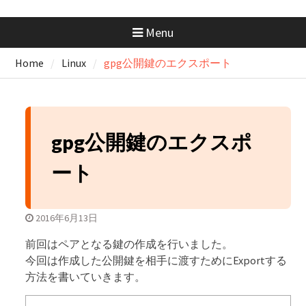
GeminiにはMacアプリがない？
Chromeで“アプリ化”して快適に
Menu
使う方法
GitHubの開発フローを学ぼ
Home
Linux
gpg公開鍵のエクスポート
う！：コンフリクトが起きたと
きの解消手順と考え方
GitHubの開発フローを学ぼ
う！：コンフリクトの正体を知
っておこう
gpg公開鍵のエクスポ
ート
2016年6月13日
前回はペアとなる鍵の作成を行いました。
今回は作成した公開鍵を相手に渡すためにExportする
方法を書いていきます。