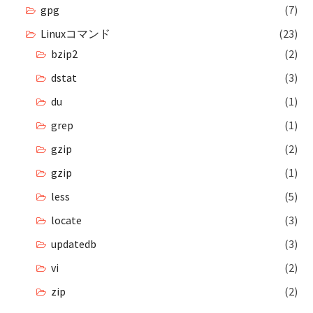
gpg
(7)
Linuxコマンド
(23)
bzip2
(2)
dstat
(3)
du
(1)
grep
(1)
gzip
(2)
gzip
(1)
less
(5)
locate
(3)
updatedb
(3)
vi
(2)
zip
(2)