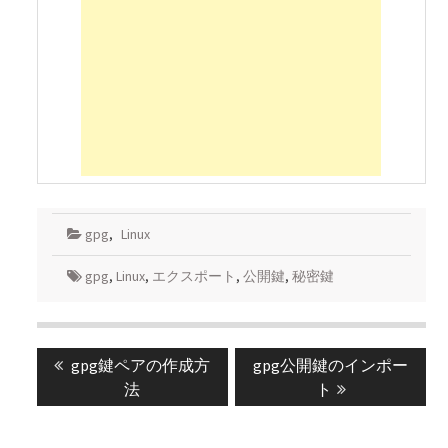
gpg
,
Linux
gpg
,
Linux
,
エクスポート
,
公開鍵
,
秘密鍵
投
Previous
Next
gpg鍵ペアの作成方
gpg公開鍵のインポー
稿
post:
post:
法
ト
ナ
ビ