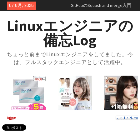
Skip
07 8月, 2026
GitHubプルリクエスト実践ガイ
to
ド｜レビューの進め方とマージ
content
方法・トラブル対応まで解説
Linuxエンジニアの
GitHubの開発フローを学ぼう！
ブランチ運用とプルリクの使い
備忘Log
方入門
GitHubとは？登録方法からリポ
ジトリ・ブランチの使い方まで
ちょっと前までLinuxエンジニアをしてました。今
徹底解説
は、フルスタックエンジニアとして活躍中。
docker-compose × .envファイル
で環境切り替え｜実践的な使い
方と注意点
docker-composeの.envファイル
とは？知らないと損する便利な
設定術
docker-compose.ymlの書き方｜
基本構成からサービス連携まで
まるっと解説
AWS SAA 学習で一番使った本と
勉強法｜一夜漬けテキスト
×Udemy問題集