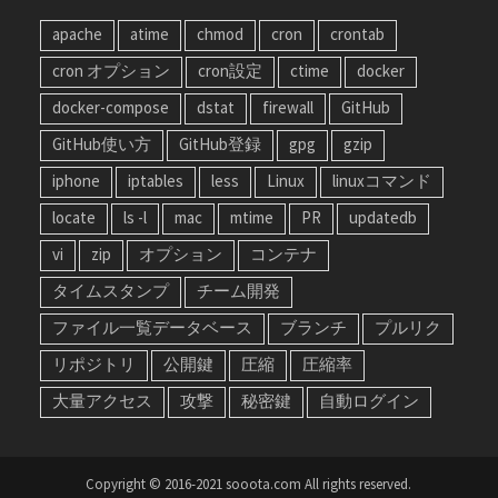
apache
atime
chmod
cron
crontab
cron オプション
cron設定
ctime
docker
docker-compose
dstat
firewall
GitHub
GitHub使い方
GitHub登録
gpg
gzip
iphone
iptables
less
Linux
linuxコマンド
locate
ls -l
mac
mtime
PR
updatedb
vi
zip
オプション
コンテナ
タイムスタンプ
チーム開発
ファイル一覧データベース
ブランチ
プルリク
リポジトリ
公開鍵
圧縮
圧縮率
大量アクセス
攻撃
秘密鍵
自動ログイン
Copyright © 2016-2021 sooota.com All rights reserved.