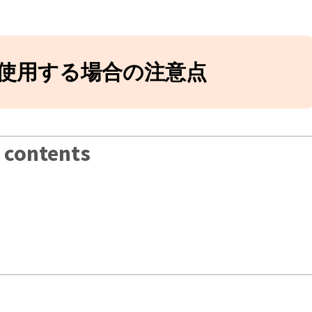
発フローを学ぼう！：コ
体を知っておこう
h and merge入門｜コ
ッキリさせよう
を使用する場合の注意点
リクエスト実践ガイド｜
方とマージ方法・ト
解説
発フローを学ぼう！ブラ
リクの使い方入門
ontents