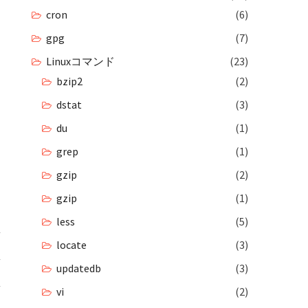
cron
(6)
gpg
(7)
Linuxコマンド
(23)
bzip2
(2)
dstat
(3)
du
(1)
grep
(1)
gzip
(2)
gzip
(1)
less
(5)
locate
(3)
updatedb
(3)
vi
(2)