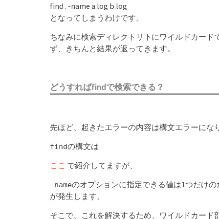
find . -name a.log b.log
となってしまうわけです。
ちなみに検索ディレクトリ下にワイルドカード
ず、きちんと結果が返ってきます。
どうすればfindで検索できる？
先ほど、起きたエラーの内容は構文エラーにな
の構文は
find
ここ
で紹介してますが、
のオプションに指定できる値は1つだけの
-name
が発生します。
そこで、これを解決するため、ワイルドカード