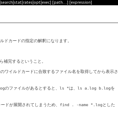
e|search|stat|rates|opt|exec] [path…] [expression]
ルドカードの指定の解釈になります。
。
たら補完するということ。
リのワイルドカードに合致するファイル名を取得してから表示
のファイルがあるとすると、
は、
を
og
ls *
ls a.log b.log
カードが展開されてしまうため、
とした
find . -name *.log