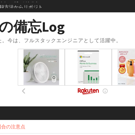
？登録方法からリポジト
使い方まで徹底解説
se × .envファイルで環
の備忘Log
践的な使い方と注意
した。今は、フルスタックエンジニアとして活躍中。
oseの.envファイルと
損する便利な設定術
ose.ymlの書き方｜基本
ス連携までまるっと
習で一番使った本と勉強
スト×Udemy問題集
acアプリがない？
アプリ化”して快適に使う
発フローを学ぼう！：コ
きたときの解消手順
場合の注意点