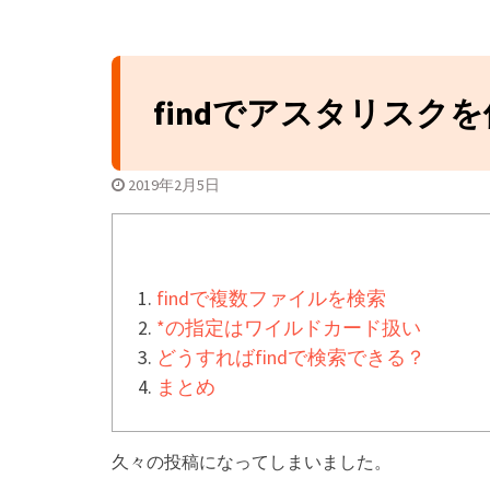
GitHubの開
ンフリクトの正
GitHubのSquas
ミット履歴をス
findでアスタリスク
GitHubプル
レビューの進め
ラブル対応まで
2019年2月5日
GitHubの開
ンチ運用とプル
c
findで複数ファイルを検索
*の指定はワイルドカード扱い
どうすればfindで検索できる？
まとめ
久々の投稿になってしまいました。