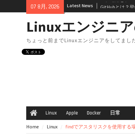
Skip
Latest News
GitHubとは
07 8月, 2026
to
リ・ブランチの
content
docker-compo
Linuxエンジニア
境切り替え｜実
点
ちょっと前までLinuxエンジニアをしてま
docker-comp
は？知らないと
docker-comp
構成からサービ
解説
AWS SAA 学
法｜一夜漬けテキ
GeminiにはM
Chromeで“
方法
Linux
Apple
Docker
日常
Home
GitHubの開
ンフリクトが起
Home
Linux
findでアスタリスクを使用する
と考え方