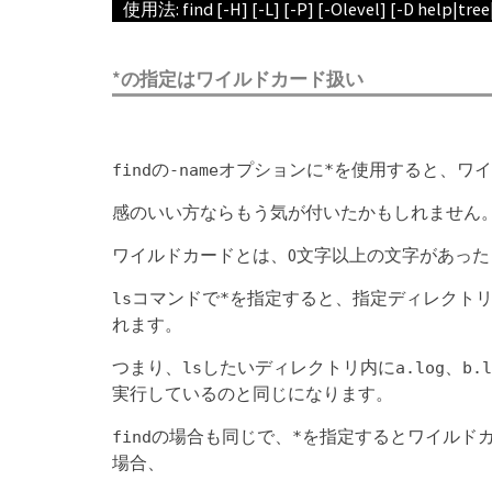
使用法: find [-H] [-L] [-P] [-Olevel] [-D help|tre
*の指定はワイルドカード扱い
の
オプションに
を使用すると、ワイ
find
-name
*
感のいい方ならもう気が付いたかもしれません
ワイルドカードとは、0文字以上の文字があっ
コマンドで
を指定すると、指定ディレクト
ls
*
れます。
つまり、
したいディレクトリ内に
、
ls
a.log
b.l
実行しているのと同じになります。
の場合も同じで、
を指定するとワイルド
find
*
場合、