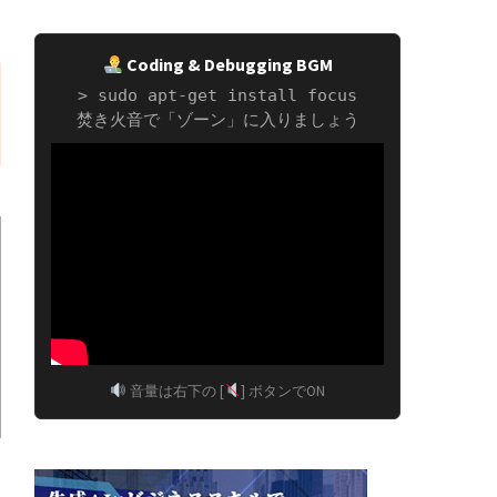
Coding & Debugging BGM
> sudo apt-get install focus
焚き火音で「ゾーン」に入りましょう
音量は右下の [
] ボタンでON