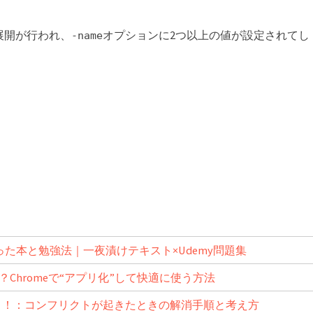
展開が行われ、
オプションに2つ以上の値が設定されてし
-name
番使った本と勉強法｜一夜漬けテキスト×Udemy問題集
い？Chromeで“アプリ化”して快適に使う方法
学ぼう！：コンフリクトが起きたときの解消手順と考え方